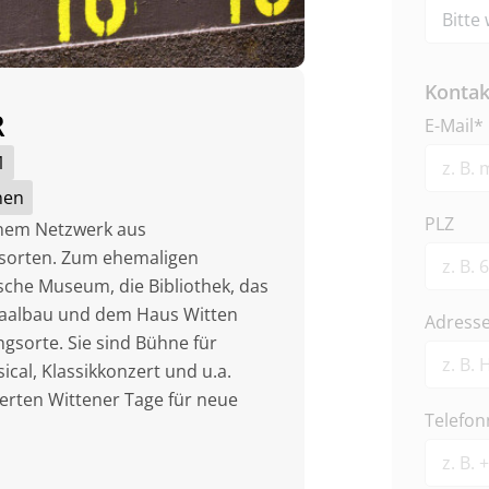
Kontak
R
E-Mail*
1
nen
PLZ
inem Netzwerk aus
gsorten. Zum ehemaligen
sche Museum, die Bibliothek, das
 Saalbau und dem Haus Witten
Adress
ngsorte. Sie sind Bühne für
cal, Klassikkonzert und u.a.
erten Wittener Tage für neue
Telefo