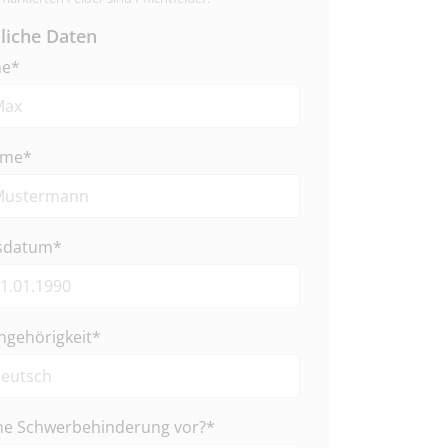
liche Daten
me*
ame*
sdatum*
ngehörigkeit*
ine Schwerbehinderung vor?*