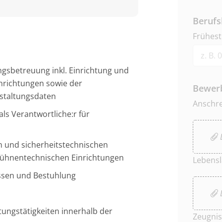
Berufs
Frühest
ngsbetreuung inkl. Einrichtung und
nrichtungen sowie der
Bewer
nstaltungsdaten
Anschr
s Verantwortliche:r für
D
 und sicherheitstechnischen
 bühnentechnischen Einrichtungen
Lebensl
ssen und Bestuhlung
D
tungstätigkeiten innerhalb der
Zeugnis