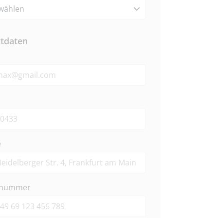
tdaten
e
nnummer