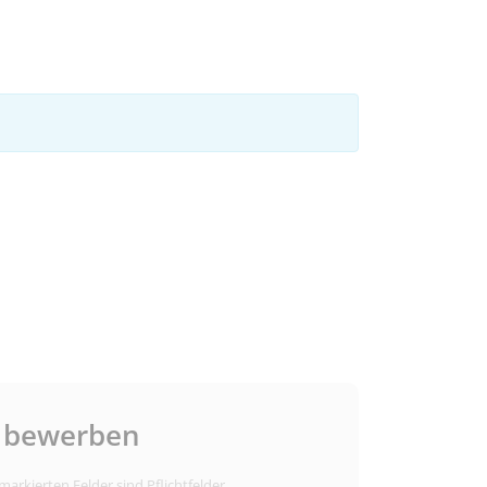
t bewerben
 markierten Felder sind Pflichtfelder.