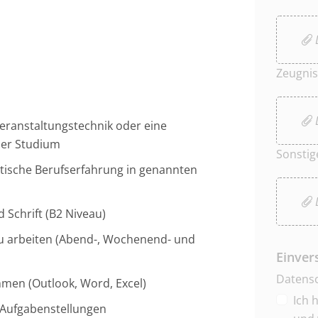
D
Zeugnis
D
Veranstaltungstechnik oder eine
oder Studium
Sonstig
tische Berufserfahrung in genannten
D
 Schrift (B2 Niveau)
 zu arbeiten (Abend-, Wochenend- und
Einver
Datensc
men (Outlook, Word, Excel)
Ich 
n Aufgabenstellungen