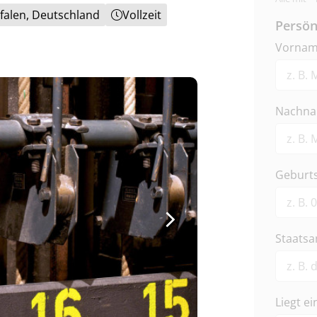
falen, Deutschland
Vollzeit
Persön
Vorna
Nachn
Geburt
Staatsa
Liegt e