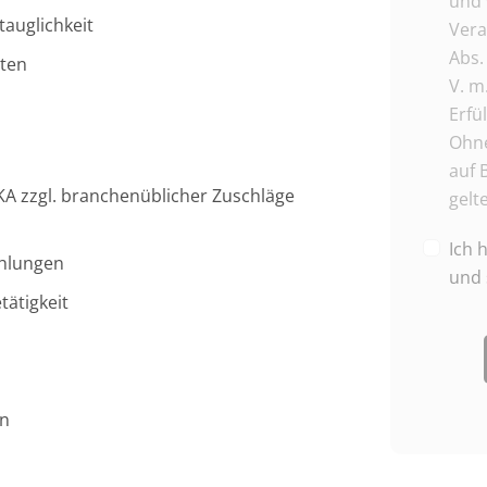
und 
tauglichkeit
Vera
Abs. 
eten
V. m
Erfü
Ohne
auf 
KA zzgl. branchenüblicher Zuschläge
gelt
Ich 
ahlungen
und 
ätigkeit
en